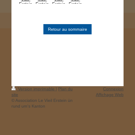
Retour au sommaire
Version imprimable
|
Plan du
Connexion
site
Affichage Web
© Association Le Vieil Erstein ùn
rund um's Kanton